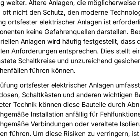
ig weiter. Ältere Anlagen, die möglicherweise
n oft nicht den Schutz, den moderne Technolo
ng ortsfester elektrischer Anlagen
ist erforder
nenten keine Gefahrenquellen darstellen. Be
triellen Anlagen wird häufig festgestellt, dass
llen Anforderungen entsprechen. Dies stellt ei
astete Schaltkreise und unzureichend gesich
henfällen führen können.
üfung ortsfester elektrischer Anlagen
umfasst
dosen, Schaltkästen und anderen wichtigen Bau
teter Technik können diese Bauteile durch Ab
hgemäße Installation anfällig für Fehlfunktion
hgemäße Verbindungen oder veraltete Isolier
en führen. Um diese Risiken zu verringern, ist