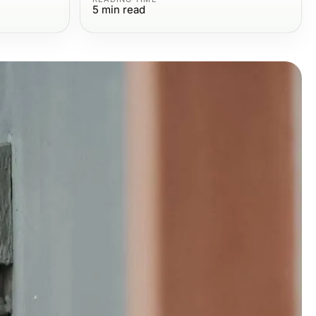
5
min read