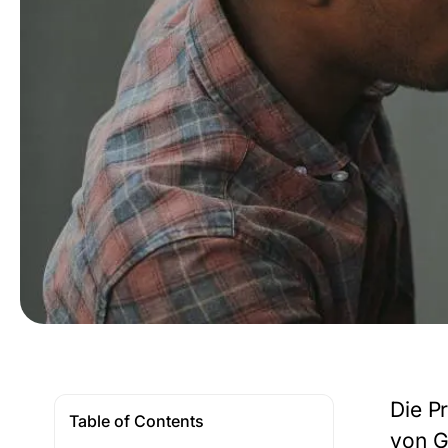
Die
Pr
Table of Contents
von G