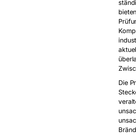
ständ
biete
Prüfu
Kompo
indus
aktue
überl
Zwisc
Die
Pr
Steck
veral
unsac
unsac
Bränd