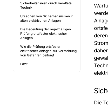
Sicherheitsrisiken durch veraltete
Wartu
Technik
werden
Ursachen von Sicherheitsrisiken in
Anlag
alten elektrischen Anlagen
ortsf
Die Bedeutung der regelmäßigen
Prüfung ortsfester elektrischer
deren
Anlagen
Strom
Wie die Prüfung ortsfester
daher
elektrischer Anlagen zur Vermeidung
von Gefahren beiträgt
gewäh
Fazit
Techn
elekt
Sich
Die T