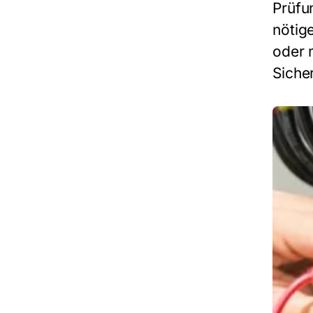
Prüfu
nötig
oder 
Siche