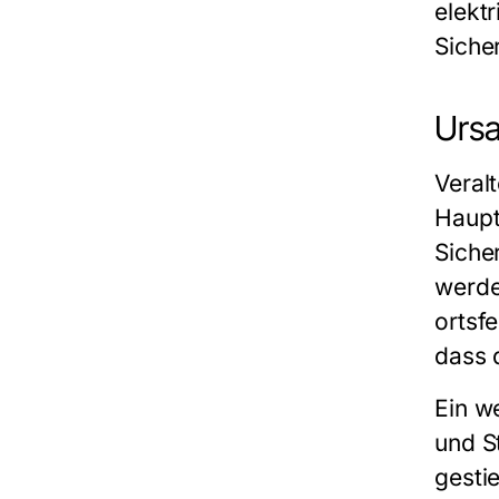
elekt
Sicher
Ursa
Veral
Hauptu
Siche
werde
ortsf
dass 
Ein w
und S
gesti