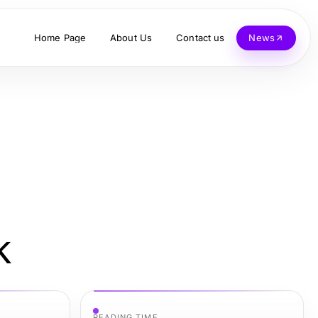
Home Page
About Us
Contact us
News
k
READING TIME