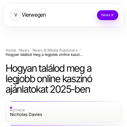
Vierwegen
V
News
Home
News
News & Media Publishers
Hogyan találod meg a legjobb online kaszinó ajánlatokat 2025-ben
Hogyan találod meg a
legjobb online kaszinó
ajánlatokat 2025-ben
AUTHOR
Nicholas Davies