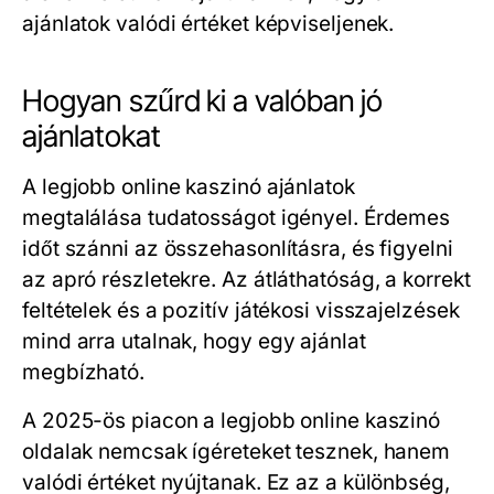
ajánlatok valódi értéket képviseljenek.
Hogyan szűrd ki a valóban jó
ajánlatokat
A legjobb online kaszinó ajánlatok
megtalálása tudatosságot igényel. Érdemes
időt szánni az összehasonlításra, és figyelni
az apró részletekre. Az átláthatóság, a korrekt
feltételek és a pozitív játékosi visszajelzések
mind arra utalnak, hogy egy ajánlat
megbízható.
A 2025-ös piacon a legjobb online kaszinó
oldalak nemcsak ígéreteket tesznek, hanem
valódi értéket nyújtanak. Ez az a különbség,