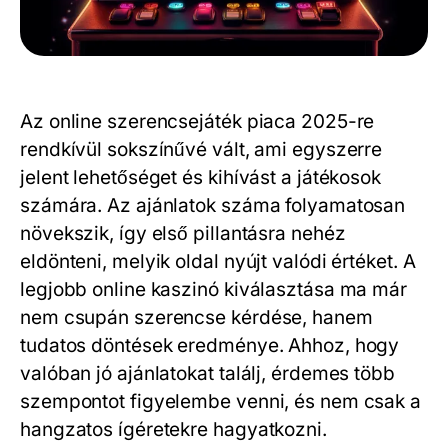
Az online szerencsejáték piaca 2025-re
rendkívül sokszínűvé vált, ami egyszerre
jelent lehetőséget és kihívást a játékosok
számára. Az ajánlatok száma folyamatosan
növekszik, így első pillantásra nehéz
eldönteni, melyik oldal nyújt valódi értéket. A
legjobb online kaszinó kiválasztása ma már
nem csupán szerencse kérdése, hanem
tudatos döntések eredménye. Ahhoz, hogy
valóban jó ajánlatokat találj, érdemes több
szempontot figyelembe venni, és nem csak a
hangzatos ígéretekre hagyatkozni.