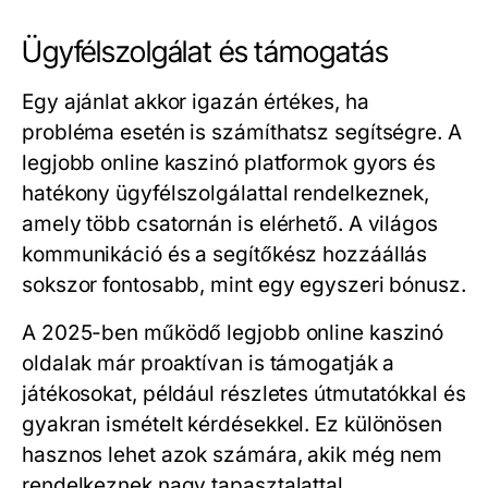
Ügyfélszolgálat és támogatás
Egy ajánlat akkor igazán értékes, ha
probléma esetén is számíthatsz segítségre. A
legjobb online kaszinó platformok gyors és
hatékony ügyfélszolgálattal rendelkeznek,
amely több csatornán is elérhető. A világos
kommunikáció és a segítőkész hozzáállás
sokszor fontosabb, mint egy egyszeri bónusz.
A 2025-ben működő legjobb online kaszinó
oldalak már proaktívan is támogatják a
játékosokat, például részletes útmutatókkal és
gyakran ismételt kérdésekkel. Ez különösen
hasznos lehet azok számára, akik még nem
rendelkeznek nagy tapasztalattal.