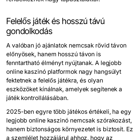
Felelős játék és hosszú távú
gondolkodás
A valóban jó ajánlatok nemcsak rövid távon
előnyösek, hanem hosszú távon is
fenntartható élményt nyújtanak. A legjobb
online kaszinó platformok nagy hangsúlyt
fektetnek a felelős játékra, és olyan
eszközöket kínálnak, amelyek segítenek a
játék kontrollálásában.
2025-ben egyre több játékos értékeli, ha egy
legjobb online kaszinó nemcsak szórakozást,
hanem biztonságos környezetet is biztosít. Ez
a szemlélet hozzájárul ahhoz, hogy az