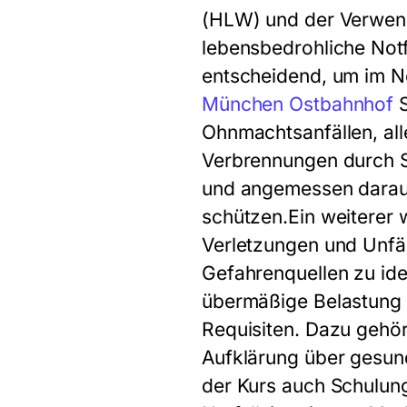
(HLW) und der Verwend
lebensbedrohliche Notf
entscheidend, um im No
München Ostbahnhof
S
Ohnmachtsanfällen, al
Verbrennungen durch Sc
und angemessen darauf
schützen.Ein weiterer 
Verletzungen und Unfäl
Gefahrenquellen zu ide
übermäßige Belastung
Requisiten. Dazu gehö
Aufklärung über gesund
der Kurs auch Schulun