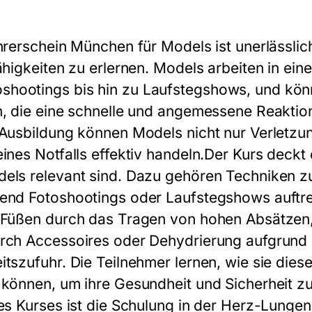
ührerschein München für Models ist unerlässlic
ähigkeiten zu erlernen. Models arbeiten in eine
hootings bis hin zu Laufstegshows, und könn
n, die eine schnelle und angemessene Reaktion
-Ausbildung können Models nicht nur Verletz
ines Notfalls effektiv handeln.Der Kurs deckt 
dels relevant sind. Dazu gehören Techniken 
rend Fotoshootings oder Laufstegshows auftr
 Füßen durch das Tragen von hohen Absätzen,
urch Accessoires oder Dehydrierung aufgrund
tszufuhr. Die Teilnehmer lernen, wie sie dies
 können, um ihre Gesundheit und Sicherheit zu
des Kurses ist die Schulung in der Herz-Lung