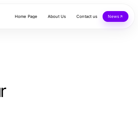
Home Page
About Us
Contact us
News
r