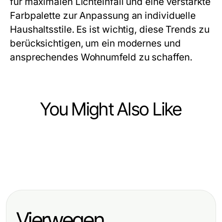
für maximalen Lichteinfall und eine verstärkte
Farbpalette zur Anpassung an individuelle
Haushaltsstile. Es ist wichtig, diese Trends zu
berücksichtigen, um ein modernes und
ansprechendes Wohnumfeld zu schaffen.
You Might Also Like
Home and Garden
Home and Garden
Übersehene
Home and Garden
10 Essentielle Tipps für eine
Terrassenüberdachungen Risiken,
Gartenhaus kaufen 2026
Terrassenüberdachung im Jahr
die jeder Hausbesitzer 2026
Berichtskarte: Bestnoten für
2026
kennen sollte
Vierwegen
Qualität und Preis-Leistungs-